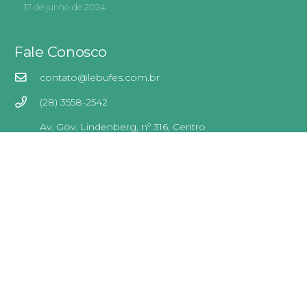
17 de junho de 2024
Fale Conosco
contato@lebufes.com.br
(28) 3558-2542
Av. Gov. Lindenberg, nº 316, Centro
Jerônimo Monteiro – ES
CEP: 29550-000