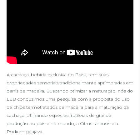
A cachaça, bebida exclusiva do Brasil, tem suas
propriedades sensoriais tradicionalmente aprimoradas em
barris de madeira. Buscando otimizar a maturação, nós do
LEB conduzimos uma pesquisa com a proposta do uso
de chips termotratados de madeira para a maturação da
cachaça. Utilizando espécies frutíferas de grande
produção no país e no mundo, a Citrus sinensis e a
Psidium guajava.